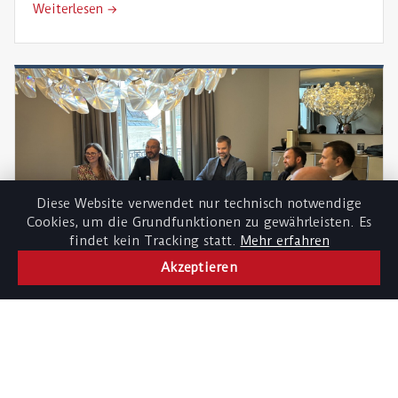
Weiterlesen →
Projektleiter Alf Netek zur Verfügung.
Diese Website verwendet nur technisch notwendige
Cookies, um die Grundfunktionen zu gewährleisten. Es
findet kein Tracking statt.
Mehr erfahren
Akzeptieren
15. JUNI 2026
GENERALVERSAMMLUNG
Ordentliche Generalversammlung der ÖSG
Neuer Vorstand für 2026/2030 gewählt, Igor Miketić
zum Präsidenten bestätigt und Dr. Dejan Jelić
zum Ehrenpräsidenten ernannt.